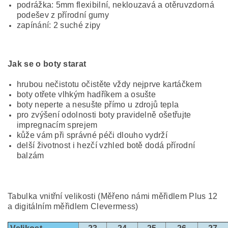
podrážka: 5mm flexibilní, neklouzavá a otěruvzdorná
podešev z přírodní gumy
zapínání: 2 suché zipy
Jak se o boty starat
hrubou nečistotu očistěte vždy nejprve kartáčkem
boty otřete vlhkým hadříkem a osušte
boty neperte a nesušte přímo u zdrojů tepla
pro zvýšení odolnosti boty pravidelně ošetřujte
impregnacím sprejem
kůže vám při správné péči dlouho vydrží
delší životnost i hezčí vzhled botě dodá přírodní
balzám
Tabulka vnitřní velikosti (Měřeno námi měřidlem Plus 12
a digitálním měřidlem Clevermess)