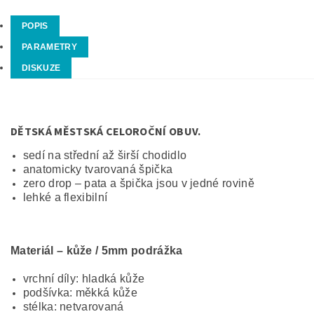
POPIS
PARAMETRY
DISKUZE
DĚTSKÁ MĚSTSKÁ CELOROČNÍ OBUV.
sedí na střední až širší chodidlo
anatomicky tvarovaná špička
zero drop – pata a špička jsou v jedné rovině
lehké a flexibilní
M
ateriál – kůže / 5mm podrážka
vrchní díly: hladká kůže
podšívka: měkká kůže
stélka: netvarovaná