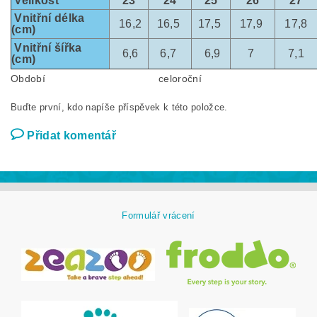
Velikost
23
24
25
26
27
Vnitřní délka
16,2
16,5
17,5
17,9
17,8
(cm)
Vnitřní šířka
6,6
6,7
6,9
7
7,1
(cm)
Období
celoroční
Buďte první, kdo napíše příspěvek k této položce.
Přidat komentář
Formulář vrácení