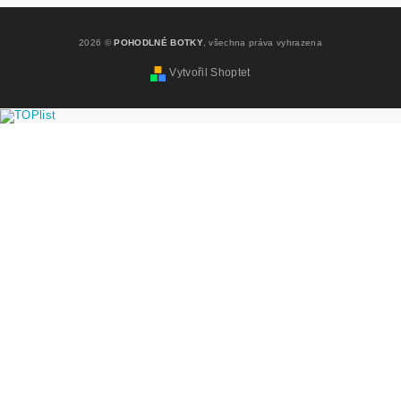
2026 ©
POHODLNÉ BOTKY
, všechna práva vyhrazena
Vytvořil Shoptet