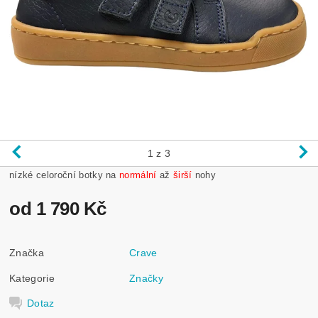
1
z 3
nízké celoroční botky na
normální
až
širší
nohy
od 1 790 Kč
Značka
Crave
Kategorie
Značky
Dotaz