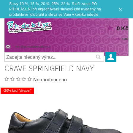
Slevy 10 %, 15 %, 20 %, 25%, 28 %. Stačí zadat PO
PŘIHLÁŠENÍ při objednávání slevový kód uvedený na
produktové fotografii a sleva se Vám v košíku odečte.
0 Kč
CZK
EUR
info@pohodlnebotky.cz
CRAVE SPRINGFIELD NAVY
Neohodnoceno
-20% kód "dvacet"