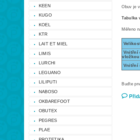
KEEN
Obuv je v
KUGO
Tabulka v
KOEL
Měřeno ná
KTR
Velikos
LAIT ET MIEL
Vnitřní 
LIMIS
vložkou
LURCHI
Vnitřní 
LEGUANO
LILIPUTI
Buďte prv
NABOSO
Přid
OKBAREFOOT
OBUTEX
PEGRES
PLAE
PROTETIKA