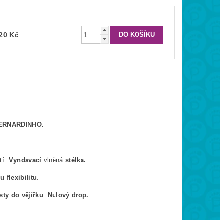
020 Kč
ERNARDINHO.
tí.
Vyndavací
vlněná
stélka.
 flexibilitu
.
sty do vějířku
.
Nulový drop.