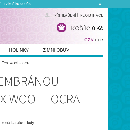
ám v košíku odečte.
|
PŘIHLÁŠENÍ
REGISTRACE
KOŠÍK:
0 Kč
CZK
EUR
HOLÍNKY
ZIMNÍ OBUV
KONTAKT
PLATBA A DOPRAVA
Tex wool - ocra
 BOTKU?
OBCHODNÍ PODMÍNKY
MEMBRÁNOU
EX WOOL - OCRA
eplené barefoot boty