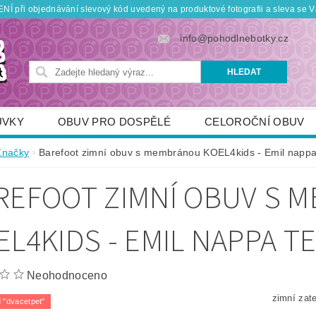
Í při objednávání slevový kód uvedený na produktové fotografii a sleva se V
info@pohodlnebotky.cz
UVKY
OBUV PRO DOSPĚLÉ
CELOROČNÍ OBUV
OBUV PRO DĚTI
DOPLŇKY
KDO JSME
Značky
Barefoot zimní obuv s membránou KOEL4kids - Emil nappa 
TNÍ SLEVY
POUKÁZKY
JAK VYBRAT SPRÁVNOU
REFOOT ZIMNÍ OBUV S 
EL4KIDS - EMIL NAPPA T
Neohodnoceno
zimní zat
 "dvacetpet"