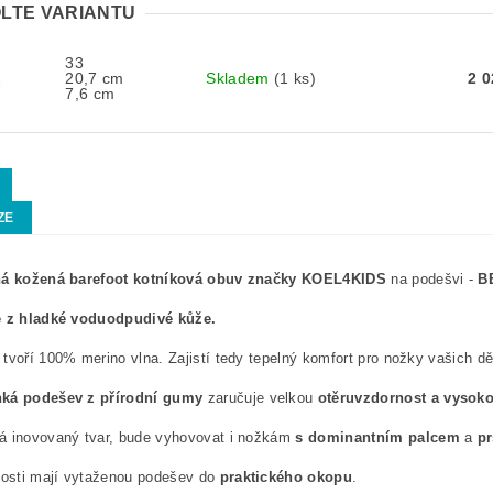
LTE VARIANTU
33
20,7 cm
Skladem
(1 ks)
2 
7,6 cm
ZE
ná kožená barefoot kotníková obuv značky KOEL4KIDS
na podešvi -
B
e z hladké voduodpudivé kůže.
tvoří 100% merino vlna. Zajistí tedy tepelný komfort pro nožky vašich dě
ká podešev z přírodní gumy
zaručuje velkou
otěruvzdornost a vysokou
á inovovaný tvar, bude vyhovovat i nožkám
s dominantním palcem
a
pr
kosti mají vytaženou podešev do
praktického okopu
.