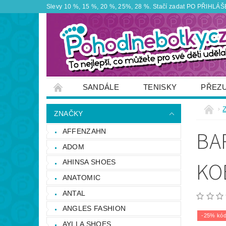
Slevy 10 %, 15 %, 20 %, 25%, 28 %. Stačí zadat PO PŘIHLÁŠEN
SANDÁLE
TENISKY
PŘEZ
ZNAČKY
VÝPRODEJ
OBUTEX
ZNAČKY
OTEVÍRACÍ DOBA PRODEJNY
VĚRNOS
BA
AFFENZAHN
NAPIŠTE NÁM
ADOM
KO
AHINSA SHOES
ANATOMIC
ANTAL
ANGLES FASHION
-25% kód
AYLLA SHOES