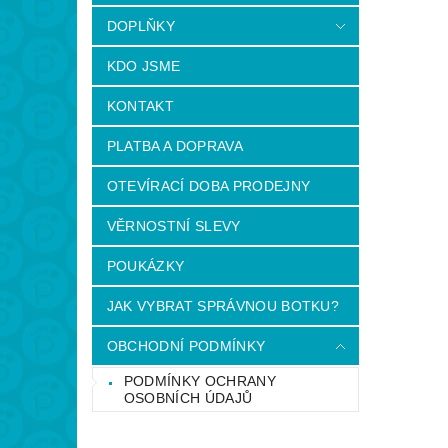
DOPLŇKY
KDO JSME
KONTAKT
PLATBA A DOPRAVA
OTEVÍRACÍ DOBA PRODEJNY
VĚRNOSTNÍ SLEVY
POUKÁZKY
JAK VYBRAT SPRÁVNOU BOTKU?
OBCHODNÍ PODMÍNKY
PODMÍNKY OCHRANY
OSOBNÍCH ÚDAJŮ