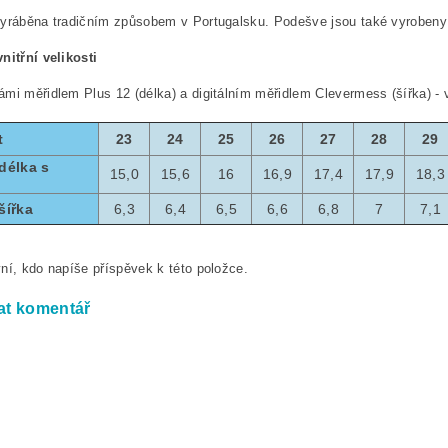
yráběna tradičním způsobem v Portugalsku. Podešve jsou také vyrobeny
nitřní velikosti
mi měřidlem Plus 12 (délka) a digitálním měřidlem Clevermess (šířka) -
t
23
24
25
26
27
28
29
délka s
15,0
15,6
16
16,9
17,4
17,9
18,3
šířka
6,3
6,4
6,5
6,6
6,8
7
7,1
ní, kdo napíše příspěvek k této položce.
at komentář