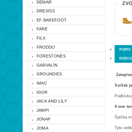
DEMAR
ZVO
DREXISS
EF BAREFOOT
FARE
FILII
FRODDO
POPIS
FORESTONES
DISKU
GARVALÍN
GROUNDIES
Zateple
IMAC
Svršek j
IGOR
Podšívku 
JACK AND LILY
4 mm ten
JAMPI
Špička m
JONAP
Tyto veli
JOMA