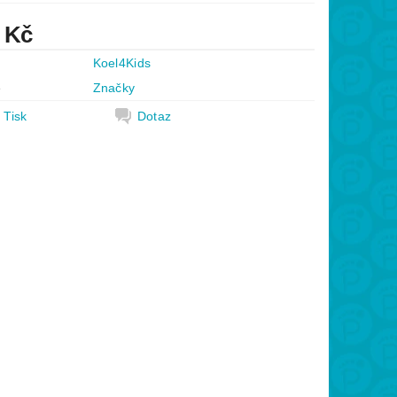
 Kč
Koel4Kids
e
Značky
Tisk
Dotaz