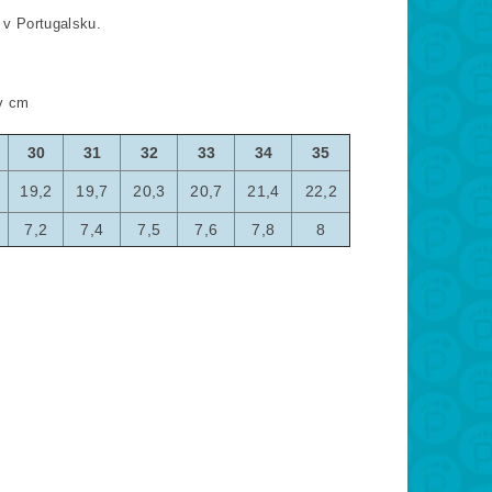
 v Portugalsku.
 v cm
30
31
32
33
34
35
19,2
19,7
20,3
20,7
21,4
22,2
7,2
7,4
7,5
7,6
7,8
8