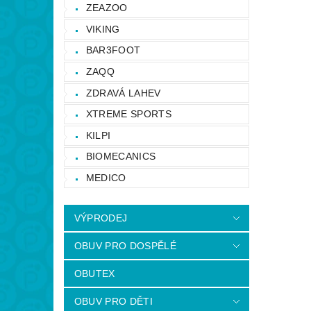
ZEAZOO
VIKING
BAR3FOOT
ZAQQ
ZDRAVÁ LAHEV
XTREME SPORTS
KILPI
BIOMECANICS
MEDICO
VÝPRODEJ
OBUV PRO DOSPĚLÉ
OBUTEX
OBUV PRO DĚTI