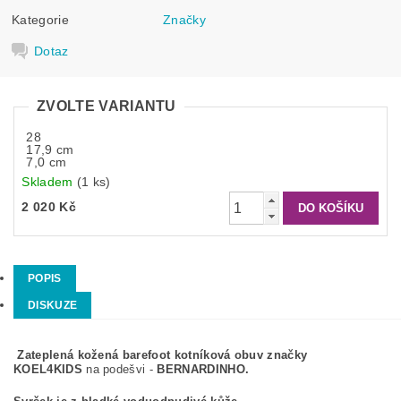
Kategorie
Značky
Dotaz
ZVOLTE VARIANTU
28
17,9 cm
7,0 cm
Skladem
(1 ks)
2 020 Kč
POPIS
DISKUZE
Zateplená kožená barefoot kotníková obuv značky
KOEL4KIDS
na podešvi -
BERNARDINHO.