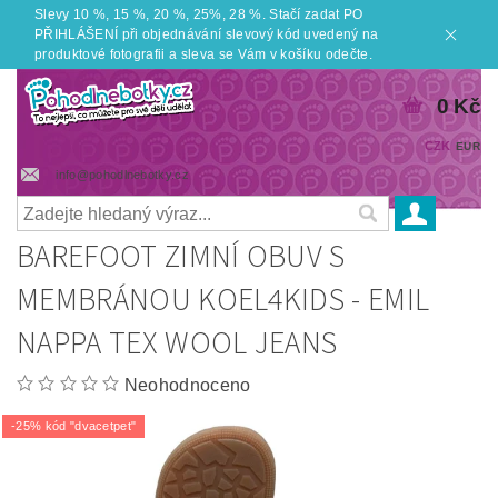
Slevy 10 %, 15 %, 20 %, 25%, 28 %. Stačí zadat PO
PŘIHLÁŠENÍ při objednávání slevový kód uvedený na
produktové fotografii a sleva se Vám v košíku odečte.
0 Kč
CZK
EUR
info@pohodlnebotky.cz
BAREFOOT ZIMNÍ OBUV S
MEMBRÁNOU KOEL4KIDS - EMIL
NAPPA TEX WOOL JEANS
Neohodnoceno
-25% kód "dvacetpet"