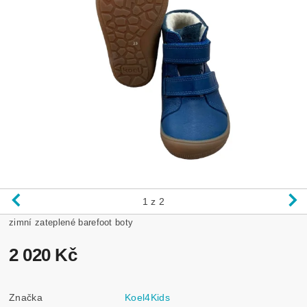
1
z 2
zimní zateplené barefoot boty
2 020 Kč
Značka
Koel4Kids