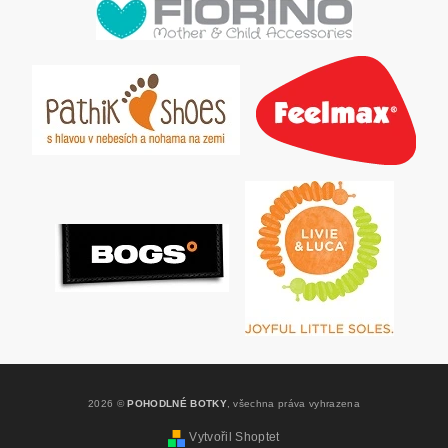
2026 ©
POHODLNÉ BOTKY
, všechna práva vyhrazena
Vytvořil Shoptet