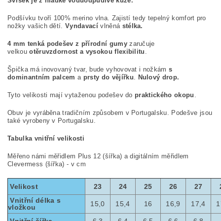
Svršek je z hladké voduodpudivé kůže.
Podšívku tvoří 100% merino vlna. Zajistí tedy tepelný komfort pro
nožky vašich dětí.
Vyndavací
vlněná
stélka.
4 mm tenká podešev z přírodní gumy
zaručuje
velkou
otěruvzdornost a vysokou flexibilitu
.
Špička má inovovaný tvar, bude vyhovovat i nožkám
s
dominantním palcem
a
prsty do vějířku
.
Nulový drop.
Tyto velikosti mají vytaženou podešev do
praktického okopu
.
Obuv je vyráběna tradičním způsobem v Portugalsku. Podešve jsou
také vyrobeny v Portugalsku.
Tabulka vnitřní velikosti
Měřeno námi měřidlem Plus 12 (šířka) a digitálním měřidlem
Clevermess (šířka) - v cm
Velikost
23
24
25
26
27
Vnitřní délka s
15,0
15,4
16
16,9
17,4
1
vložkou
Vnitřní šířka
6,3
6,4
6,5
6,6
6,8