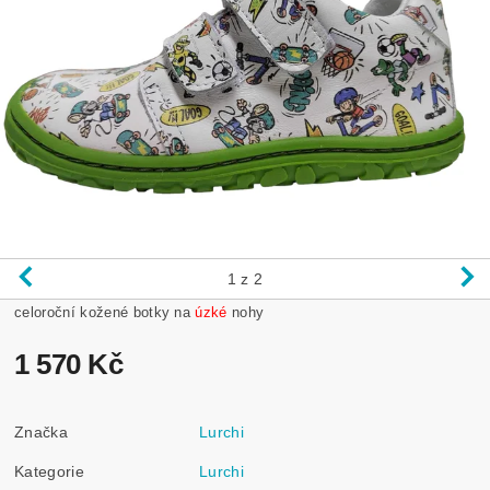
1
z 2
celoroční kožené botky na
úzké
nohy
1 570 Kč
Značka
Lurchi
Kategorie
Lurchi