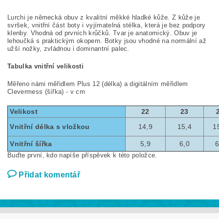
Lurchi je německá obuv z kvalitní měkké hladké kůže. Z kůže je
svršek, vnitřní část boty i vyjímatelná stélka, která je bez podpory
klenby. Vhodná od prvních krůčků. Tvar je anatomický. Obuv je
lehoučká s praktickým okopem. Botky jsou vhodné na normální až
užší nožky, zvládnou i dominantní palec.
Tabulka vnitřní velikosti
Měřeno námi měřidlem Plus 12 (délka) a digitálním měřidlem
Clevermess (šířka) - v cm
Velikost
22
23
Vnitřní délka s vložkou
14,9
15,4
1
Vnitřní šířka
5,9
6,0
6
Buďte první, kdo napíše příspěvek k této položce.
Přidat komentář