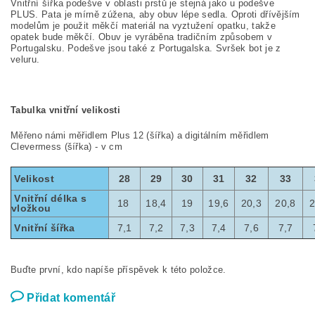
Vnitřní šířka podešve v oblasti prstů je stejná jako u podešve
PLUS. Pata je mírně zúžena, aby obuv lépe sedla. Oproti dřívějším
modelům je použit měkčí materiál na vyztužení opatku, takže
opatek bude měkčí. Obuv je vyráběna tradičním způsobem v
Portugalsku. Podešve jsou také z Portugalska. Svršek bot je z
veluru.
Tabulka vnitřní velikosti
Měřeno námi měřidlem Plus 12 (šířka) a digitálním měřidlem
Clevermess (šířka) - v cm
Velikost
28
29
30
31
32
33
Vnitřní délka s
18
18,4
19
19,6
20,3
20,8
2
vložkou
Vnitřní šířka
7,1
7,2
7,3
7,4
7,6
7,7
Buďte první, kdo napíše příspěvek k této položce.
Přidat komentář