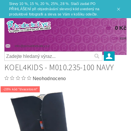
Slevy 10 %, 15 %, 20 %, 25%, 28 %. Stačí zadat PO
PŘIHLÁŠENÍ při objednávání slevový kód uvedený na
produktové fotografii a sleva se Vám v košíku odečte.
0 Kč
CZK
EUR
info@pohodlnebotky.cz
KOEL4KIDS - M010.235-100 NAVY
Neohodnoceno
-28% kód "dvacetosm"