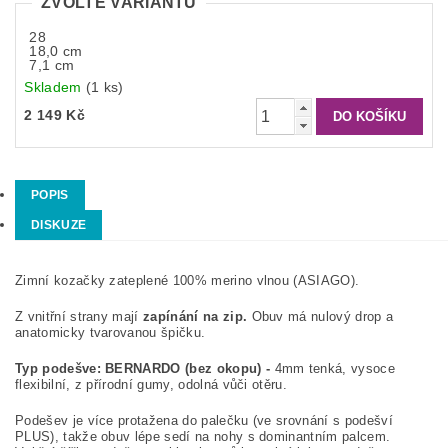
ZVOLTE VARIANTU
28
18,0 cm
7,1 cm
Skladem
(1 ks)
2 149 Kč
POPIS
DISKUZE
Zimní kozačky zateplené 100% merino vlnou (ASIAGO).
Z vnitřní strany mají
zapínání na zip.
Obuv má nulový drop a
anatomicky tvarovanou špičku.
Typ podešve:
BERNARDO (bez okopu) -
4mm tenká, vysoce
flexibilní, z přírodní gumy, odolná vůči otěru.
Podešev je více protažena do palečku (ve srovnání s podešví
PLUS), takže obuv lépe sedí na nohy s dominantním palcem.