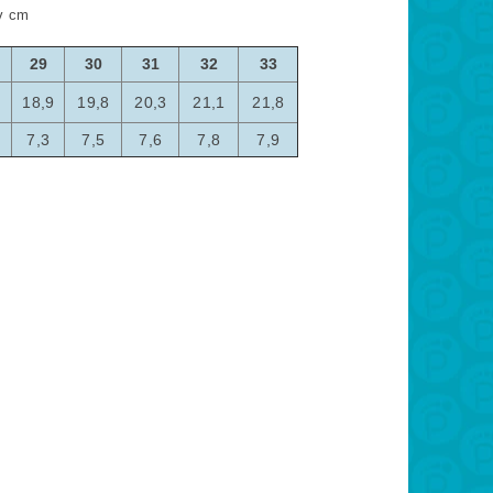
 v cm
29
30
31
32
33
4
18,9
19,8
20,3
21,1
21,8
7,3
7,5
7,6
7,8
7,9