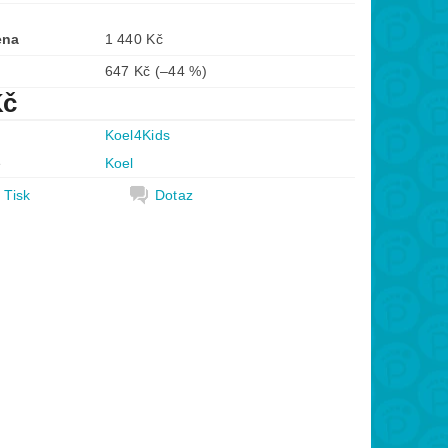
ena
1 440 Kč
647 Kč
(–44 %)
Kč
Koel4Kids
e
Koel
Tisk
Dotaz