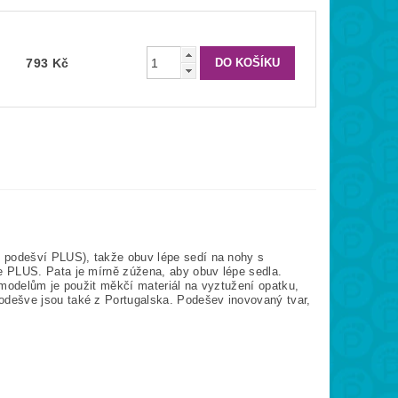
793 Kč
s podešví PLUS), takže obuv lépe sedí na nohy s
šve PLUS. Pata je mírně zúžena, aby obuv lépe sedla.
 modelům je použit měkčí materiál na vyztužení opatku,
dešve jsou také z Portugalska. Podešev inovovaný tvar,