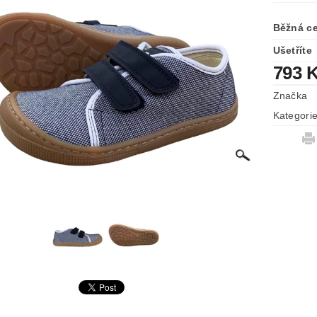
Běžná c
Ušetříte
793 
Značka
Kategori