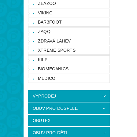
ZEAZOO
VIKING
BAR3FOOT
ZAQQ
ZDRAVÁ LAHEV
XTREME SPORTS
KILPI
BIOMECANICS
MEDICO
VÝPRODEJ
OBUV PRO DOSPĚLÉ
OBUTEX
OBUV PRO DĚTI