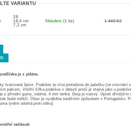
LTE VARIANTU
28
18,4 cm
Skladem
(1 ks)
1 440 Kč
7,2 cm
ZE
 podšívka je z plátna.
y tvarovaná špice. Podešev je více protažena do palečku (ve srovnání 
ním palcem.
Vnitřní šířka podešve v oblasti prstů je stejná jako u pode
e z přírodní gumy, odolná, 4 mm tenká. Drop je nulový. Oproti dřívějším
tek bude měkčí. Obuv je vyráběna tradičním způsobem v Portugalsku. Po
guma (velmi odolná proti otěru)
vnitřní velikosti