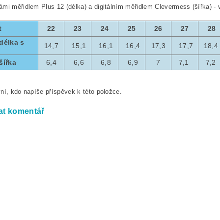
mi měřidlem Plus 12 (délka) a digitálním měřidlem Clevermess (šířka) -
t
22
23
24
25
26
27
28
délka s
14,7
15,1
16,1
16,4
17,3
17,7
18,
šířka
6,4
6,6
6,8
6,9
7
7,1
7,2
ní, kdo napíše příspěvek k této položce.
at komentář