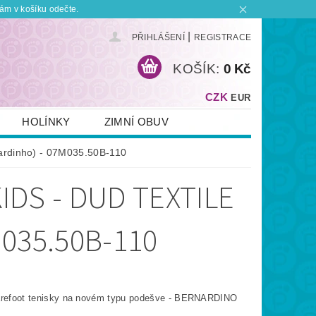
ám v košíku odečte.
|
PŘIHLÁŠENÍ
REGISTRACE
KOŠÍK:
0 Kč
CZK
EUR
HOLÍNKY
ZIMNÍ OBUV
KONTAKT
PLATBA A DOPRAVA
nardinho) - 07M035.50B-110
 BOTKU?
OBCHODNÍ PODMÍNKY
DS - DUD TEXTILE
035.50B-110
arefoot tenisky na novém typu podešve - BERNARDINO