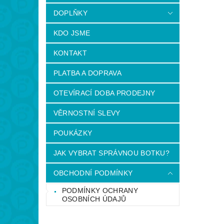
DOPLŇKY
KDO JSME
KONTAKT
PLATBA A DOPRAVA
OTEVÍRACÍ DOBA PRODEJNY
VĚRNOSTNÍ SLEVY
POUKÁZKY
JAK VYBRAT SPRÁVNOU BOTKU?
OBCHODNÍ PODMÍNKY
PODMÍNKY OCHRANY
OSOBNÍCH ÚDAJŮ