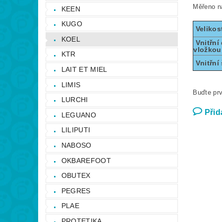
Měřeno ná
KEEN
KUGO
Velikos
KOEL
Vnitřní 
vložkou
KTR
Vnitřní 
LAIT ET MIEL
LIMIS
Buďte prv
LURCHI
Přid
LEGUANO
LILIPUTI
NABOSO
OKBAREFOOT
OBUTEX
PEGRES
PLAE
PROTETIKA