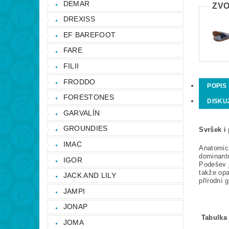
DEMAR
ZVO
DREXISS
EF BAREFOOT
FARE
FILII
FRODDO
POPIS
FORESTONES
DISKU
GARVALÍN
GROUNDIES
Svršek i
IMAC
Anatomick
dominant
IGOR
Podešev j
takže opa
JACK AND LILY
přírodní 
JAMPI
JONAP
Tabulka 
JOMA