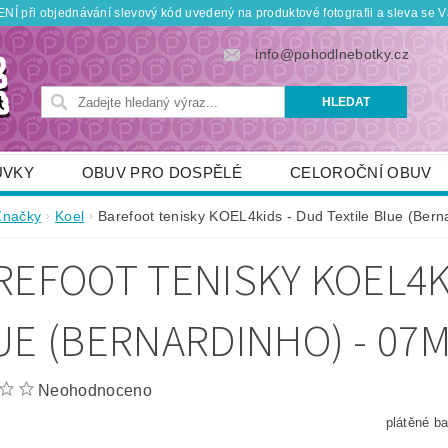
Í při objednávání slevový kód uvedený na produktové fotografii a sleva se V
info@pohodlnebotky.cz
UVKY
OBUV PRO DOSPĚLÉ
CELOROČNÍ OBUV
OBUV PRO DĚTI
DOPLŇKY
KDO JSME
Značky
Koel
Barefoot tenisky KOEL4kids - Dud Textile Blue (Ber
TNÍ SLEVY
POUKÁZKY
JAK VYBRAT SPRÁVNOU
REFOOT TENISKY KOEL4KI
UE (BERNARDINHO) - 07M
Neohodnoceno
plátěné b