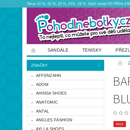
Slevy 10 %, 15 %, 20 %, 25%, 28 %. Stačí zadat PO PŘIHLÁŠEN
SANDÁLE
TENISKY
PŘEZ
ZNAČKY
VÝPRODEJ
OBUTEX
ZNAČKY
OTEVÍRACÍ DOBA PRODEJNY
VĚRNOS
BA
AFFENZAHN
NAPIŠTE NÁM
ADOM
BL
AHINSA SHOES
ANATOMIC
ANTAL
ANGLES FASHION
Akce
AYLLA SHOES