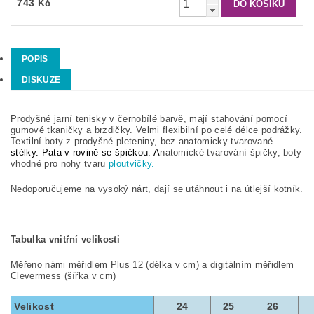
743 Kč
POPIS
DISKUZE
Prodyšné jarní tenisky v černobílé barvě, mají stahování pomocí
gumové tkaničky a brzdičky. Velmi flexibilní po celé délce podrážky.
Textilní boty z prodyšné pleteniny, bez anatomicky tvarované
stélky. Pata v rovině se špičkou. A
natomické tvarování špičky, boty
vhodné pro nohy tvaru
ploutvičky.
Nedoporučujeme na vysoký nárt, d
ají se utáhnout i na útlejší kotník.
Tabulka vnitřní velikosti
Měřeno námi měřidlem Plus 12 (délka v cm) a digitálním měřidlem
Clevermess (šířka v cm)
Velikost
24
25
26