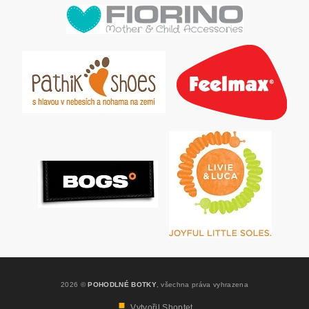
2026 ©
POHODLNÉ BOTKY
, všechna práva vyhrazena
Vytvořil Shoptet