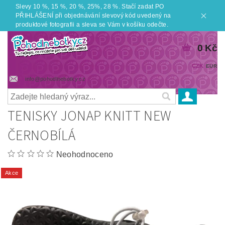
Slevy 10 %, 15 %, 20 %, 25%, 28 %. Stačí zadat PO
PŘIHLÁŠENÍ při objednávání slevový kód uvedený na
produktové fotografii a sleva se Vám v košíku odečte.
0 Kč
CZK
EUR
info@pohodlnebotky.cz
TENISKY JONAP KNITT NEW
ČERNOBÍLÁ
Neohodnoceno
Akce