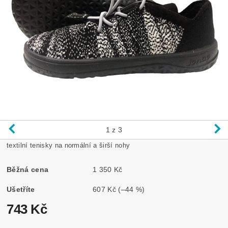
1
z 3
textilní tenisky na normální a širší nohy
Běžná cena
1 350 Kč
Ušetříte
607 Kč
(–44 %)
743 Kč