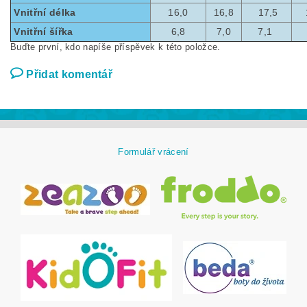
Vnitřní délka
16,0
16,8
17,5
Vnitřní šířka
6,8
7,0
7,1
Buďte první, kdo napíše příspěvek k této položce.
Přidat komentář
Formulář vrácení