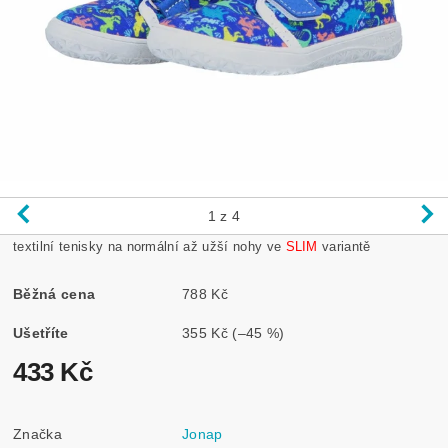
1
z 4
textilní tenisky na normální až užší nohy ve
SLIM
variantě
Běžná cena
788 Kč
Ušetříte
355 Kč
(–45 %)
433 Kč
Značka
Jonap