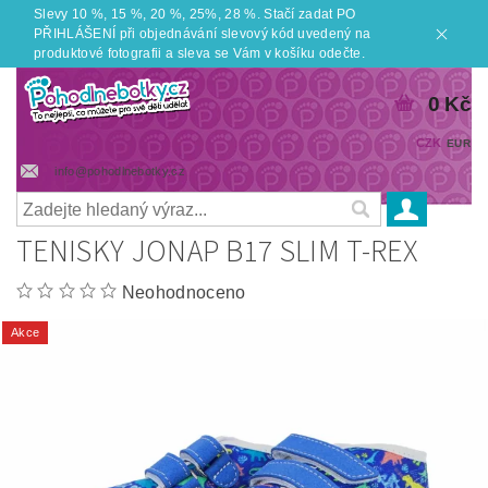
Slevy 10 %, 15 %, 20 %, 25%, 28 %. Stačí zadat PO
PŘIHLÁŠENÍ při objednávání slevový kód uvedený na
produktové fotografii a sleva se Vám v košíku odečte.
0 Kč
CZK
EUR
info@pohodlnebotky.cz
TENISKY JONAP B17 SLIM T-REX
Neohodnoceno
Akce