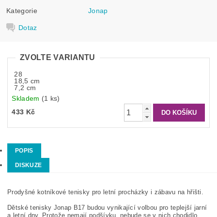
Kategorie
Jonap
Dotaz
ZVOLTE VARIANTU
28
18,5 cm
7,2 cm
Skladem
(1 ks)
433 Kč
POPIS
DISKUZE
Prodyšné kotníkové tenisky pro letní procházky i zábavu na hřišti.
Dětské tenisky Jonap B17 budou vynikající volbou pro teplejší jarní
a letní dny. Protože nemají podšívku, nebude se v nich chodidlo