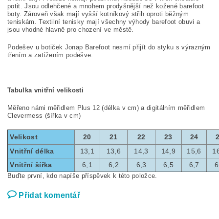
potit. Jsou odlehčené a mnohem prodyšnější než kožené barefoot
boty. Zároveň však mají vyšší kotníkový střih oproti běžným
teniskám. Textilní tenisky mají všechny výhody barefoot obuvi a
jsou vhodné hlavně pro chození ve městě.
Podešev u botiček Jonap Barefoot nesmí přijít do styku s výrazným
třením a zatížením podešve.
Tabulka vnitřní velikosti
Měřeno námi měřidlem Plus 12 (délka v cm) a digitálním měřidlem
Clevermess (šířka v cm)
Velikost
20
21
22
23
24
Vnitřní délka
13,1
13,6
14,3
14,9
15,6
1
Vnitřní šířka
6,1
6,2
6,3
6,5
6,7
6
Buďte první, kdo napíše příspěvek k této položce.
Přidat komentář