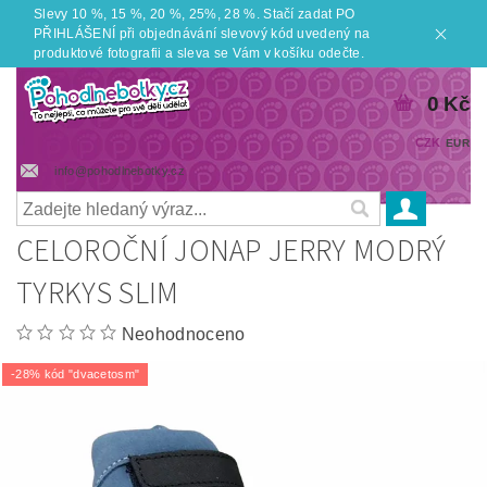
Slevy 10 %, 15 %, 20 %, 25%, 28 %. Stačí zadat PO
PŘIHLÁŠENÍ při objednávání slevový kód uvedený na
produktové fotografii a sleva se Vám v košíku odečte.
0 Kč
CZK
EUR
info@pohodlnebotky.cz
CELOROČNÍ JONAP JERRY MODRÝ
TYRKYS SLIM
Neohodnoceno
-28% kód "dvacetosm"