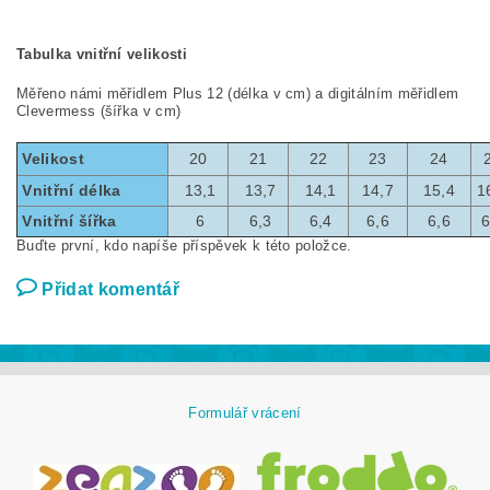
Tabulka vnitřní velikosti
Měřeno námi měřidlem Plus 12 (délka v cm) a digitálním měřidlem
Clevermess (šířka v cm)
Velikost
20
21
22
23
24
Vnitřní délka
13,1
13,7
14,1
14,7
15,4
1
Vnitřní šířka
6
6,3
6,4
6,6
6,6
6
Buďte první, kdo napíše příspěvek k této položce.
Přidat komentář
Formulář vrácení