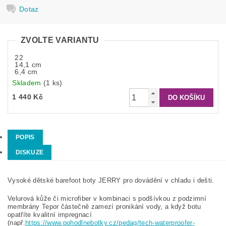
Dotaz
ZVOLTE VARIANTU
22
14,1 cm
6,4 cm
Skladem
(1 ks)
1 440 Kč
POPIS
DISKUZE
Vysoké dětské barefoot boty JERRY pro dovádění v chladu i dešti.
Velurová kůže či microfiber v kombinaci s podšívkou z podzimní
membrány Tepor částečně zamezí pronikání vody, a když botu
opatříte kvalitní impregnací
(např.
https://www.pohodlnebotky.cz/pedag/tech-waterproofer-