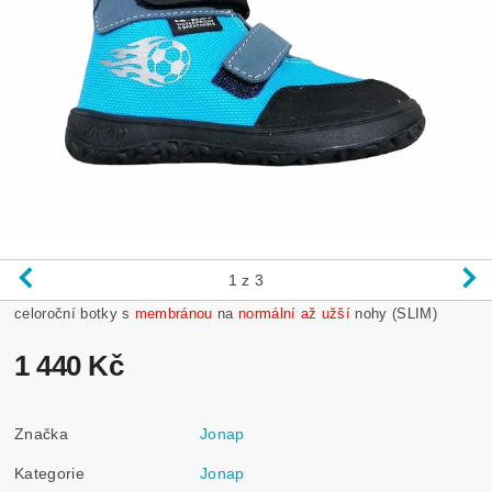
1
z 3
celoroční botky
s
membránou
na
normální až užší
nohy (SLIM)
1 440 Kč
Značka
Jonap
Kategorie
Jonap