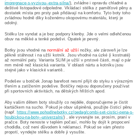
impregnace-s-vyzivou--extra-silna/
), zvládne i opravdu chladné a
deštivé listopadové odpoledne. Vkládací stélka z paměťové pěny a
dostatek místa pro prsty pak přidávají na komfortu. Tyto boty toho
zvládnou hodně díky koženému okopovému materiálu, který je
odolný.
Stélku lze vyndat a je bez podpory klenby.
Jde o velmi odlehčenou
obuv na měkké a tenké podešvi. Opatek je pevný.
Botky jsou vhodné na
normální až užší
nožky, ale zároveň je lze
pěkně stáhnout i na užší kotník. Jsou vhodné na úzké (i kostnaté)
až normální paty. Varianta SLIM je užší v prstové části, mají o pár
mm méně než klasická varianta. V oblasti nártu a kotníku jsou
stejné jako v klasické variantě..
Podešev u botiček Jonap barefoot nesmí přijít do styku s výrazným
třením a zatížením podešve. Botičky nejsou doporučeny používat
při sportovních aktivitách, na dětských hřištích apod.
Aby vašim dětem boty sloužily co nejdéle, doporučujeme je čistit
kartáčkem na sucho. Pokud je obuv ušpiněná, použijte čisticí pěnu
(např.
https://www.pohodlnebotky.cz/pedag/combi-set-cistici-pena-s-
houbickou-na-boty--univerzalni/
) , ale vyvarujte se, prosím, praní v
pračce. Boty nenoste v teplém počasí, mohlo by dojít k propocení
chodidla, což není důvodem k reklamaci. Pokud se vám přesto
propotí, vyndejte stélku a dobře ji vysušte.