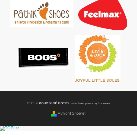
2026 ©
POHODLNÉ BOTKY
, všechna práva vyhrazena
Vytvořil Shoptet