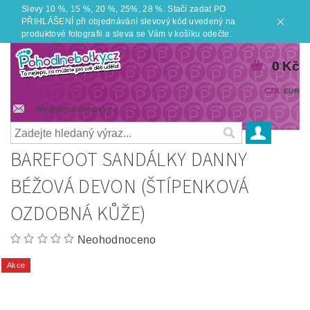
Slevy 10 %, 15 %, 20 %, 25%, 28 %. Stačí zadat PO
PŘIHLÁŠENÍ při objednávání slevový kód uvedený na
produktové fotografii a sleva se Vám v košíku odečte.
0 Kč
CZK
EUR
info@pohodlnebotky.cz
BAREFOOT SANDÁLKY DANNY
BÉŽOVÁ DEVON (ŠTÍPENKOVÁ
OZDOBNÁ KŮŽE)
Neohodnoceno
Akce