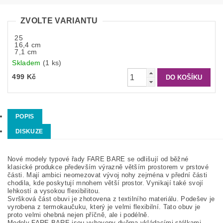
ZVOLTE VARIANTU
25
16,4 cm
7,1 cm
Skladem
(1 ks)
499 Kč
POPIS
DISKUZE
Nové modely typové řady FARE BARE se odlišují od běžné
klasické produkce především výrazně větším prostorem v prstové
části. Mají ambici neomezovat vývoj nohy zejména v přední části
chodila, kde poskytují mnohem větší prostor. Vynikají také svojí
lehkostí a vysokou flexibilitou.
Svršková část obuvi je zhotovena z textilního materiálu. Podešev je
vyrobena z termokaučuku, který je velmi flexibilní. Tato obuv je
proto velmi ohebná nejen příčně, ale i podélně.
Modely FARE BARE jsou vybaveny dvěma vkládacími stélkami -