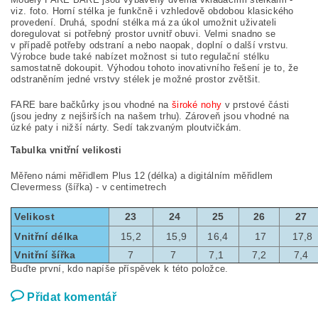
viz. foto. Horní stélka je funkčně i vzhledově obdobou klasického
provedení. Druhá, spodní stélka má za úkol umožnit uživateli
doregulovat si potřebný prostor uvnitř obuvi. Velmi snadno se
v případě potřeby odstraní a nebo naopak, doplní o další vrstvu.
Výrobce bude také nabízet možnost si tuto regulační stélku
samostatně dokoupit. Výhodou tohoto inovativního řešení je to, že
odstraněním jedné vrstvy stélek je možné prostor zvětšit.
FARE bare bačkůrky jsou vhodné na
široké nohy
v prstové části
(jsou jedny z nejširších na našem trhu). Zároveň jsou vhodné na
úzké paty i nižší nárty. Sedí takzvaným ploutvičkám.
Tabulka vnitřní velikosti
Měřeno námi měřidlem Plus 12 (délka) a digitálním měřidlem
Clevermess (šířka) - v centimetrech
Velikost
23
24
25
26
27
Vnitřní délka
15,2
15,9
16,4
17
17,8
Vnitřní šířka
7
7
7,1
7,2
7,4
Buďte první, kdo napíše příspěvek k této položce.
Přidat komentář