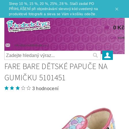
Slevy 10 %, 15 %, 20 %, 25%, 28 %. Stačí zadat PO
PŘIHLÁŠENÍ při objednávání slevový kód uvedený na
produktové fotografii a sleva se Vám v košíku odečte.
0 Kč
CZK
EUR
info@pohodlnebotky.cz
FARE BARE DĚTSKÉ PAPUČE NA
GUMIČKU 5101451
3 hodnocení