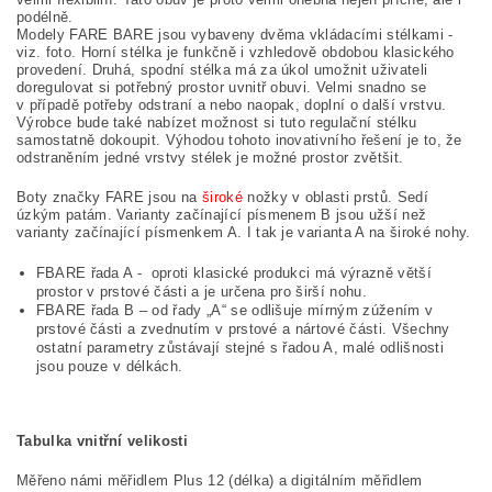
podélně.
Modely FARE BARE jsou vybaveny dvěma vkládacími stélkami -
viz. foto. Horní stélka je funkčně i vzhledově obdobou klasického
provedení. Druhá, spodní stélka má za úkol umožnit uživateli
doregulovat si potřebný prostor uvnitř obuvi. Velmi snadno se
v případě potřeby odstraní a nebo naopak, doplní o další vrstvu.
Výrobce bude také nabízet možnost si tuto regulační stélku
samostatně dokoupit. Výhodou tohoto inovativního řešení je to, že
odstraněním jedné vrstvy stélek je možné prostor zvětšit.
Boty značky FARE jsou na
široké
nožky
v oblasti prstů. Sedí
úzkým patám. Varianty začínající písmenem B jsou užší než
varianty začínající písmenkem A. I tak je varianta A na široké nohy.
FBARE řada A - oproti klasické produkci má výrazně větší
prostor v prstové části a je určena pro širší nohu.
FBARE řada B – od řady „A“ se odlišuje mírným zúžením v
prstové části a zvednutím v prstové a nártové části. Všechny
ostatní parametry zůstávají stejné s řadou A, malé odlišnosti
jsou pouze v délkách.
Tabulka vnitřní velikosti
Měřeno námi měřidlem Plus 12 (délka) a digitálním měřidlem