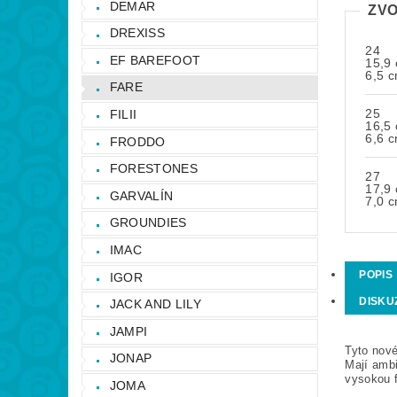
DEMAR
ZVO
DREXISS
24
EF BAREFOOT
15,9
6,5 
FARE
25
FILII
16,5
6,6 
FRODDO
FORESTONES
27
17,9
GARVALÍN
7,0 
GROUNDIES
IMAC
POPIS
IGOR
DISKU
JACK AND LILY
JAMPI
Tyto nové
JONAP
Mají ambi
vysokou f
JOMA