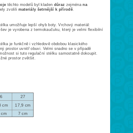
voje
těchto modelů byl kladen
důraz
zejména
na
ly zvolili
materiály šetrnější k přírodě
.
télka umožňuje lepší ohyb boty. Vrchový materiál:
šev je vyrobena z termokaučuku, který je velmi flexibilní
élka je funkčně i vzhledově obdobou klasického
ný prostor uvnitř obuvi. Velmi snadno se v případě
možnost si tuto regulační stélku samostatně dokoupit.
žné prostor zvětšit.
26
27
3 cm
17,9 cm
8 cm
7 cm