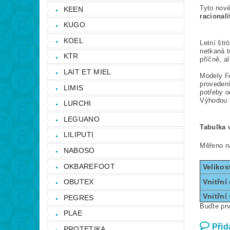
Tyto nov
KEEN
racional
KUGO
KOEL
Letní štr
netkaná t
KTR
příčně, 
LAIT ET MIEL
Modely FA
provedení
LIMIS
potřeby o
Výhodou t
LURCHI
LEGUANO
Tabulka v
LILIPUTI
Měřeno ná
NABOSO
OKBAREFOOT
Velikos
OBUTEX
Vnitřní
Vnitřní 
PEGRES
Buďte prv
PLAE
Přid
PROTETIKA