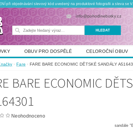
Í při objednávání slevový kód uvedený na produktové fotografii a sleva se V
info@pohodlnebotky.cz
UVKY
OBUV PRO DOSPĚLÉ
CELOROČNÍ OBUV
OBUV PRO DĚTI
DOPLŇKY
KDO JSME
Značky
Fare
FARE BARE ECONOMIC DĚTSKÉ SANDÁLY A51643
TNÍ SLEVY
POUKÁZKY
JAK VYBRAT SPRÁVNOU
RE BARE ECONOMIC DĚT
164301
Neohodnoceno
sandále 