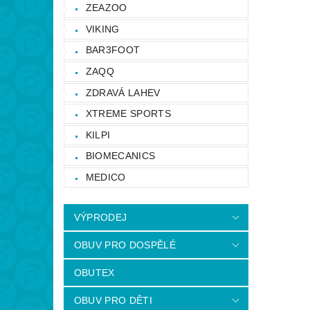
ZEAZOO
VIKING
BAR3FOOT
ZAQQ
ZDRAVÁ LAHEV
XTREME SPORTS
KILPI
BIOMECANICS
MEDICO
VÝPRODEJ
OBUV PRO DOSPĚLÉ
OBUTEX
OBUV PRO DĚTI