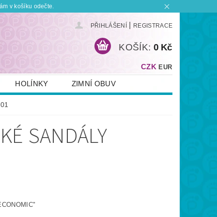
ám v košíku odečte.
|
PŘIHLÁŠENÍ
REGISTRACE
KOŠÍK:
0 Kč
CZK
EUR
HOLÍNKY
ZIMNÍ OBUV
KONTAKT
PLATBA A DOPRAVA
01
 BOTKU?
OBCHODNÍ PODMÍNKY
SKÉ SANDÁLY
"ECONOMIC"