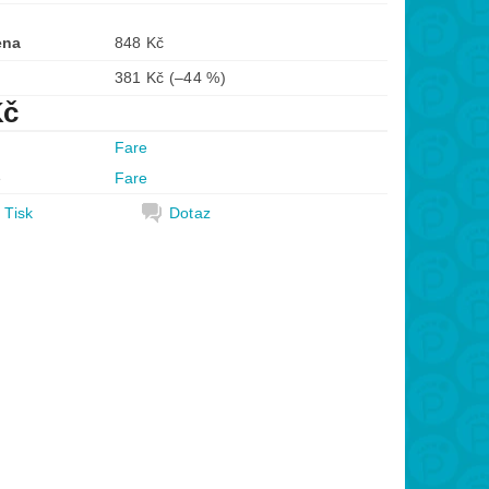
ena
848 Kč
381 Kč
(–44 %)
Kč
Fare
e
Fare
Tisk
Dotaz