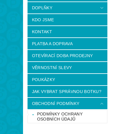
DOPLŇKY
KDO JSME
KONTAKT
PLATBA A DOPRAVA
OTEVÍRACÍ DOBA PRODEJNY
VĚRNOSTNÍ SLEVY
POUKÁZKY
JAK VYBRAT SPRÁVNOU BOTKU?
OBCHODNÍ PODMÍNKY
PODMÍNKY OCHRANY
OSOBNÍCH ÚDAJŮ