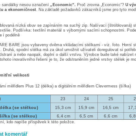
é sandálky nesou označení
„Economic“.
Proč zrovna „Economic“?
U vý
itu a ekonomičnost
. Na základě požadavků zákazníků jsme pro tyto mode
óblovaná nízká obuv se zapínáním na suchý zip. Našívací (štróblovaná) s
extilie. Podšívka: textilní materiál s výbornými sacími schopnostmi. Pode
ale i podélně
RE BARE jsou vybaveny dvěma vkládacími stélkami - viz. foto. Horní st
. Druhá, spodní stélka má za úkol umožnit uživateli doregulovat si potřeb
dstraní a nebo naopak, doplní o další vrstvu. Výrobce bude také nabízet 
ohoto inovativního řešení je to, že odstraněním jedné vrstvy stélek je mo
nitřní velikosti
mi měřidlem Plus 12 (délka) a digitálním měřidlem Clevermess (šířka)
t
23
24
25
 délka (se stélkou)
15,3 cm
15,9 cm
16,5 cm
17,
šířka (se stélkou)
6,4 cm
6,5 cm
6,6 cm
6,
ní, kdo napíše příspěvek k této položce.
at komentář