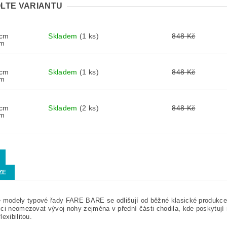
LTE VARIANTU
 cm
Skladem
(1 ks)
848 Kč
cm
 cm
Skladem
(1 ks)
848 Kč
cm
 cm
Skladem
(2 ks)
848 Kč
cm
ZE
 modely typové řady FARE BARE se odlišují od běžné klasické produkce
ci neomezovat vývoj nohy zejména v přední části chodila, kde poskytují 
lexibilitou.