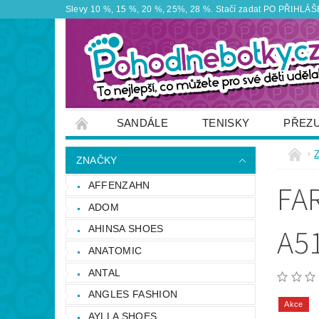
Slevy 10 %, 15 %, 20 %, 25%, 28 %. Stačí zadat PO PŘIHLÁŠEN
SANDÁLE
TENISKY
PŘEZ
ZNAČKY
VÝPRODEJ
OBUTEX
ZNAČKY
OTEVÍRACÍ DOBA PRODEJNY
VĚRNOS
FA
AFFENZAHN
NAPIŠTE NÁM
ADOM
A5
AHINSA SHOES
ANATOMIC
ANTAL
ANGLES FASHION
Akce
AYLLA SHOES