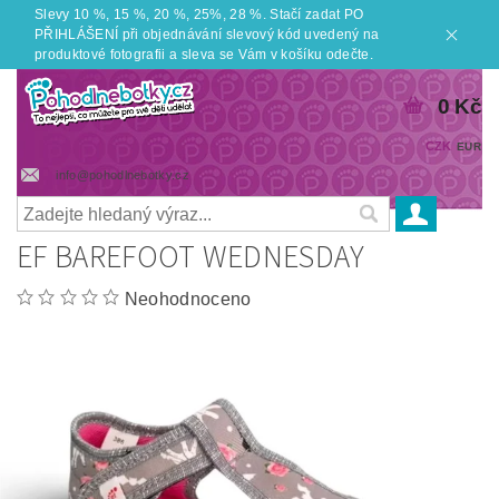
Slevy 10 %, 15 %, 20 %, 25%, 28 %. Stačí zadat PO
PŘIHLÁŠENÍ při objednávání slevový kód uvedený na
produktové fotografii a sleva se Vám v košíku odečte.
0 Kč
CZK
EUR
info@pohodlnebotky.cz
EF BAREFOOT WEDNESDAY
Neohodnoceno