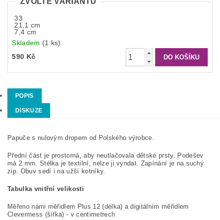
ZVOLTE VARIANTU
33
21,1 cm
7,4 cm
Skladem
(1 ks)
590 Kč
POPIS
DISKUZE
Papuče s nulovým dropem od Polského výrobce.
Přední část je prostorná, aby neutlačovala dětské prsty. Podešev
má 2 mm. Stélka je textilní, nelze ji vyndat. Zapínání je na suchý
zip. Obuv sedí i na užší kotníky.
Tabulka vnitřní velikosti
Měřeno námi měřidlem Plus 12 (délka) a digitálním měřidlem
Clevermess (šířka) - v centimetrech