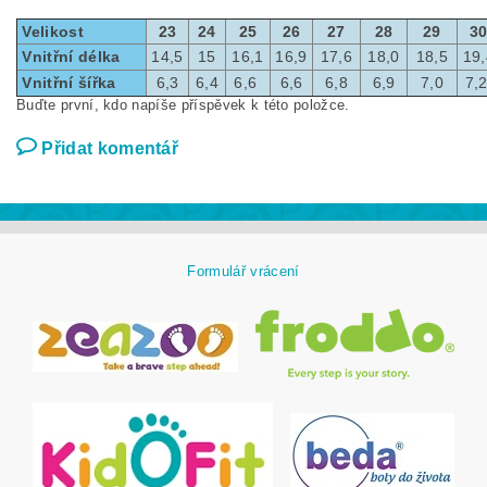
Velikost
23
24
25
26
27
28
29
3
Vnitřní délka
14,5
15
16,1
16,9
17,6
18,0
18,5
19,
Vnitřní šířka
6,3
6,4
6,6
6,6
6,8
6,9
7,0
7,
Buďte první, kdo napíše příspěvek k této položce.
Přidat komentář
Formulář vrácení