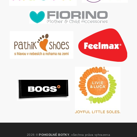
2026 ©
POHODLNÉ BOTKY
, všechna práva vyhrazena