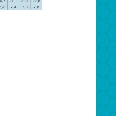
0,7
21,1
22,1
22,8
7,4
7,4
7,8
7,8