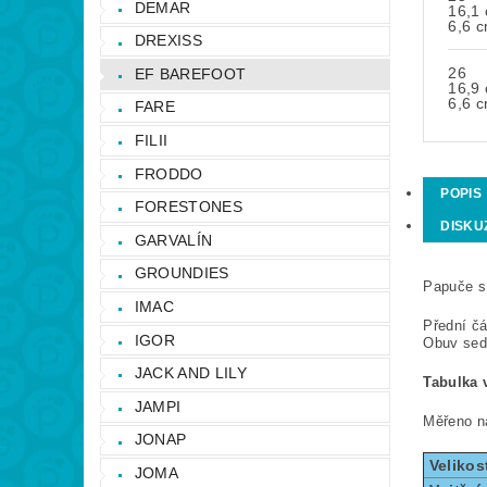
DEMAR
16,1
6,6 
DREXISS
26
EF BAREFOOT
16,9
6,6 
FARE
FILII
FRODDO
POPIS
FORESTONES
DISKU
GARVALÍN
GROUNDIES
Papuče s
IMAC
Přední čá
IGOR
Obuv sedí
JACK AND LILY
Tabulka v
JAMPI
Měřeno ná
JONAP
Velikos
JOMA