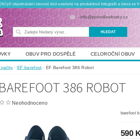
Í při objednávání slevový kód uvedený na produktové fotografii a sleva se V
info@pohodlnebotky.cz
UVKY
OBUV PRO DOSPĚLÉ
CELOROČNÍ OBUV
OBUV PRO DĚTI
DOPLŇKY
KDO JSME
Značky
EF barefoot
EF Barefoot 386 Robot
TNÍ SLEVY
POUKÁZKY
JAK VYBRAT SPRÁVNOU
 BAREFOOT 386 ROBOT
Neohodnoceno
barefoot 
590 