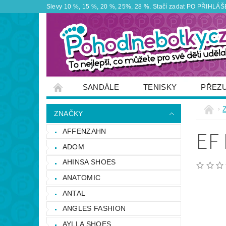
Slevy 10 %, 15 %, 20 %, 25%, 28 %. Stačí zadat PO PŘIHLÁŠEN
SANDÁLE
TENISKY
PŘEZ
ZNAČKY
VÝPRODEJ
OBUTEX
ZNAČKY
OTEVÍRACÍ DOBA PRODEJNY
VĚRNOS
EF
AFFENZAHN
NAPIŠTE NÁM
ADOM
AHINSA SHOES
ANATOMIC
ANTAL
ANGLES FASHION
AYLLA SHOES