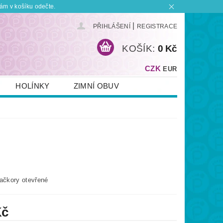
ám v košíku odečte.
|
PŘIHLÁŠENÍ
REGISTRACE
KOŠÍK:
0 Kč
CZK
EUR
HOLÍNKY
ZIMNÍ OBUV
KONTAKT
PLATBA A DOPRAVA
 BOTKU?
OBCHODNÍ PODMÍNKY
bačkory otevřené
Kč