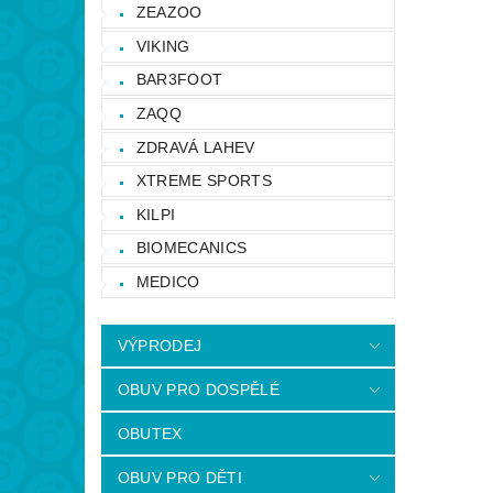
ZEAZOO
VIKING
BAR3FOOT
ZAQQ
ZDRAVÁ LAHEV
XTREME SPORTS
KILPI
BIOMECANICS
MEDICO
VÝPRODEJ
OBUV PRO DOSPĚLÉ
OBUTEX
OBUV PRO DĚTI