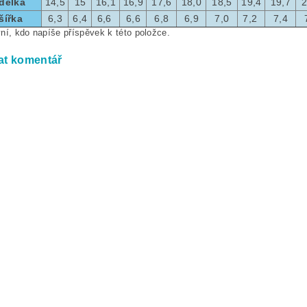
 délka
14,5
15
16,1
16,9
17,6
18,0
18,5
19,4
19,7
2
šířka
6,3
6,4
6,6
6,6
6,8
6,9
7,0
7,2
7,4
ní, kdo napíše příspěvek k této položce.
at komentář