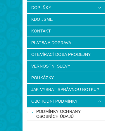
DOPLŇKY
KDO JSME
KONTAKT
PLATBA A DOPRAVA
OTEVÍRACÍ DOBA PRODEJNY
VĚRNOSTNÍ SLEVY
POUKÁZKY
JAK VYBRAT SPRÁVNOU BOTKU?
OBCHODNÍ PODMÍNKY
PODMÍNKY OCHRANY
OSOBNÍCH ÚDAJŮ