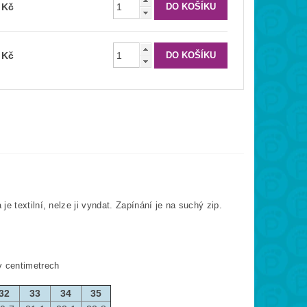
 Kč
 Kč
e textilní, nelze ji vyndat. Zapínání je na suchý zip.
v centimetrech
32
33
34
35