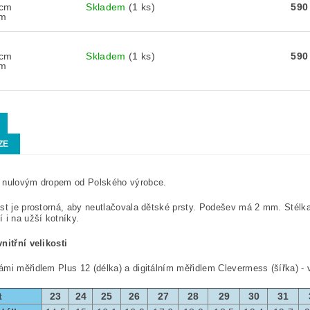
 cm
Skladem
(1 ks)
590
cm
 cm
Skladem
(1 ks)
590
cm
ZE
 nulovým dropem od Polského výrobce.
st je prostorná, aby neutlačovala dětské prsty. Podešev má 2 mm. Stélka j
 i na užší kotníky.
nitřní velikosti
mi měřidlem Plus 12 (délka) a digitálním měřidlem Clevermess (šířka) - 
t
23
24
25
26
27
28
29
30
31