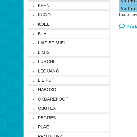
Vnitřní
KEEN
Vnitřní 
KUGO
Buďte prv
KOEL
Přid
KTR
LAIT ET MIEL
LIMIS
LURCHI
LEGUANO
LILIPUTI
NABOSO
OKBAREFOOT
OBUTEX
PEGRES
PLAE
PROTETIKA