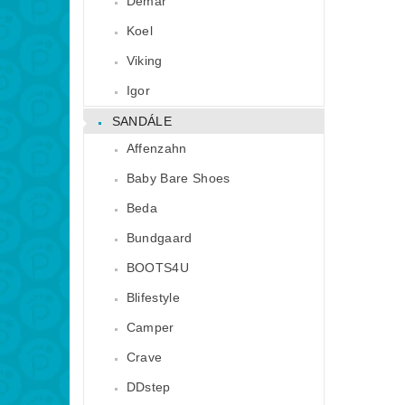
Demar
Koel
Viking
Igor
SANDÁLE
Affenzahn
Baby Bare Shoes
Beda
Bundgaard
BOOTS4U
Blifestyle
Camper
Crave
DDstep