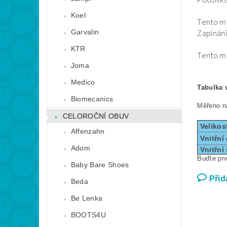
Podšívka 
Koel
Tento mo
Garvalin
Zapínání
KTR
Tento mo
Joma
Medico
Tabulka v
Biomecanics
Měřeno ná
CELOROČNÍ OBUV
Velikos
Affenzahn
Vnitřní
Adom
Vnitřní 
Buďte prv
Baby Bare Shoes
Přid
Beda
Be Lenka
BOOTS4U