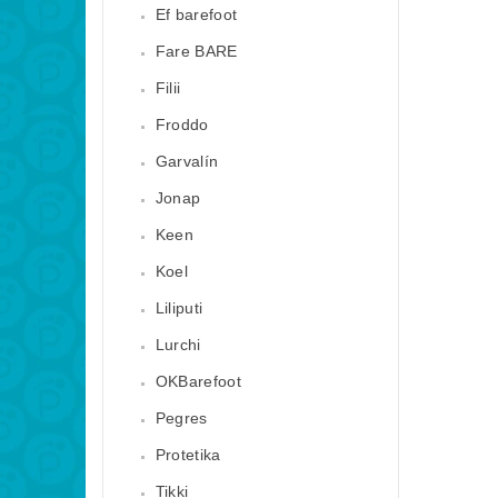
Ef barefoot
Fare BARE
Filii
Froddo
Garvalín
Jonap
Keen
Koel
Liliputi
Lurchi
OKBarefoot
Pegres
Protetika
Tikki