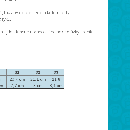
od chladu.
á, tak aby dobře seděla kolem paty.
jazyku.
hu jdou krásně utáhnout i na hodně úzký kotník.
31
32
33
 cm
20,4 cm
21,1 cm
21,8
cm
7,7 cm
8 cm
8,1 cm