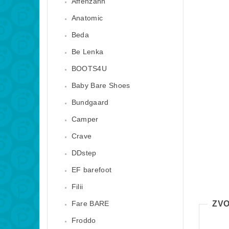
Affenzahn
Anatomic
Beda
Be Lenka
BOOTS4U
Baby Bare Shoes
Bundgaard
Camper
Crave
DDstep
EF barefoot
Filii
Fare BARE
ZVO
Froddo