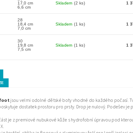
17,0 cm
Skladem
(2 ks)
1 
6,6 cm
28
18,4 cm
Skladem
(1 ks)
1 
7,0 cm
30
19,8 cm
Skladem
(1 ks)
1 
7,5 cm
ZE
efoot
jsou velmi odolné dětské boty vhodné do každého počasí. Tv
skytuje dostatek prostoru pro prsty. Drop je nulový. Podešev je pr
část je z premiové nubukové kůže s hydrofobní úpravou pod kte
X.