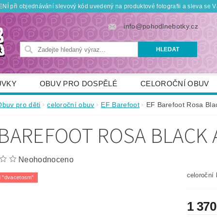
Í při objednávání slevový kód uvedený na produktové fotografii a sleva se V
info@pohodlnebotky.cz
UVKY
OBUV PRO DOSPĚLÉ
CELOROČNÍ OBUV
OBUV PRO DĚTI
DOPLŇKY
KDO JSME
Obuv pro děti
celoroční obuv
EF Barefoot
EF Barefoot Rosa Bla
TNÍ SLEVY
POUKÁZKY
JAK VYBRAT SPRÁVNOU
 BAREFOOT ROSA BLACK
Neohodnoceno
celoroční 
 "dvacetosm"
1 370