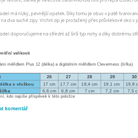
je textilní, stélka je fleecová s aluminiovou folií pro lepší izolaci 
del má nízký, pevnější opatek. Díky tomu je obuv v patě tvarovan
 na dva suché zipy. Vrchní zip je protažený přes průvlekové oko v 
del doporučujeme na střední až širší typ nohy a díky dobrému stři
nitřní velikosti
mi měřidlem Plus 12 (délka) a digitálním měřidlem Clevermess (šířka)
t
26
27
28
29
30
 délka s vložkou
17 cm
17,7 cm
18,4 cm
19,1 cm
19,8
šířka
6,6 cm
6,8 cm
7 cm
7,2 cm
7,5 
ní, kdo napíše příspěvek k této položce.
at komentář