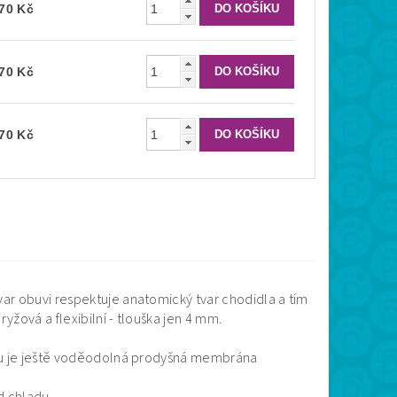
370 Kč
370 Kč
370 Kč
ar obuvi respektuje anatomický tvar chodidla a tím
yžová a flexibilní - tlouška jen 4 mm.
rou je ještě voděodolná prodyšná membrána