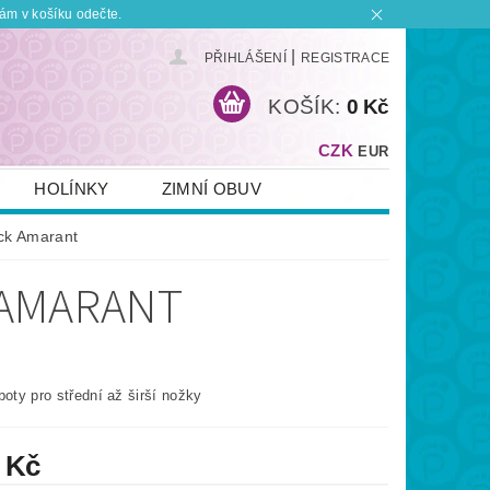
ám v košíku odečte.
|
PŘIHLÁŠENÍ
REGISTRACE
KOŠÍK:
0 Kč
CZK
EUR
HOLÍNKY
ZIMNÍ OBUV
KONTAKT
PLATBA A DOPRAVA
ck Amarant
 BOTKU?
OBCHODNÍ PODMÍNKY
 AMARANT
boty pro střední až širší nožky
 Kč