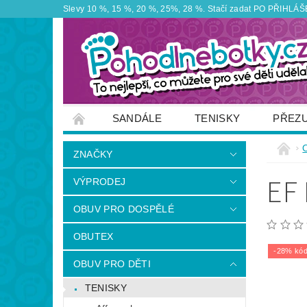
Slevy 10 %, 15 %, 20 %, 25%, 28 %. Stačí zadat PO PŘIHLÁŠEN
SANDÁLE
TENISKY
PŘEZ
ZNAČKY
VÝPRODEJ
OBUTEX
ZNAČKY
OTEVÍRACÍ DOBA PRODEJNY
VĚRNOS
EF
VÝPRODEJ
NAPIŠTE NÁM
OBUV PRO DOSPĚLÉ
OBUTEX
-28% kód
OBUV PRO DĚTI
TENISKY