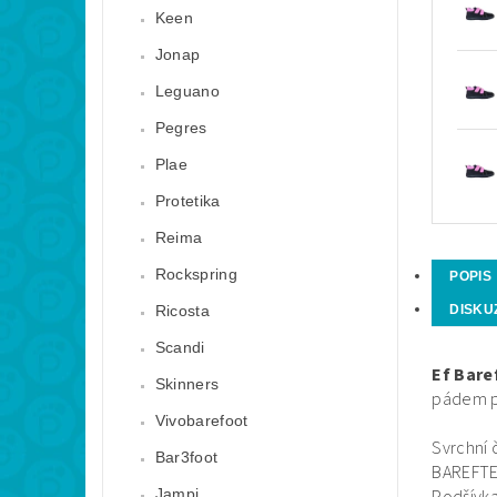
Keen
Jonap
Leguano
Pegres
Plae
Protetika
Reima
Rockspring
POPIS
Ricosta
DISKU
Scandi
Ef Bar
Skinners
pádem po
Vivobarefoot
Svrchní 
Bar3foot
BAREFTE
Jampi