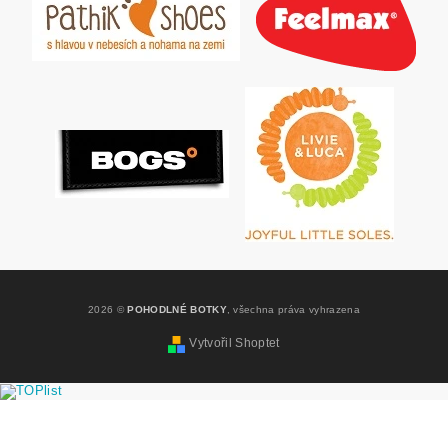
2026 ©
POHODLNÉ BOTKY
, všechna práva vyhrazena
Vytvořil Shoptet