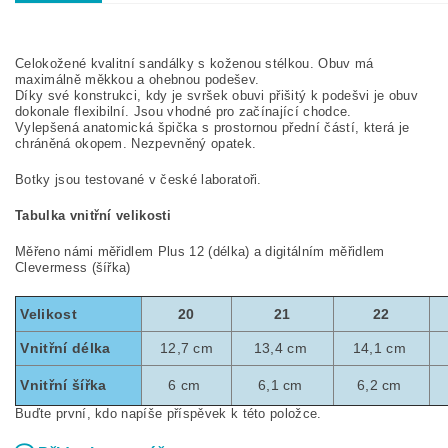
Celokožené kvalitní sandálky s koženou stélkou. Obuv má
maximálně měkkou a ohebnou podešev.
Díky své konstrukci, kdy je svršek obuvi přišitý k podešvi je obuv
dokonale flexibilní. Jsou vhodné pro začínající chodce.
Vylepšená anatomická špička s prostornou přední částí, která je
chráněná okopem. Nezpevněný opatek.
Botky jsou testované v české laboratoři.
Tabulka vnitřní velikosti
Měřeno námi měřidlem Plus 12 (délka) a digitálním měřidlem
Clevermess (šířka)
Velikost
20
21
22
Vnitřní délka
12,7 cm
13,4 cm
14,1 cm
Vnitřní šířka
6 cm
6,1 cm
6,2 cm
Buďte první, kdo napíše příspěvek k této položce.