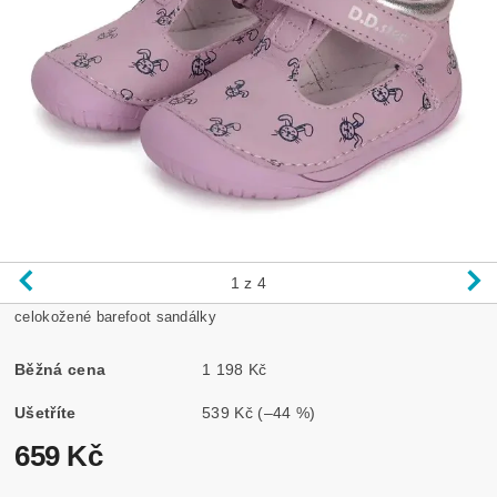
1
z 4
celokožené barefoot sandálky
Běžná cena
1 198 Kč
Ušetříte
539 Kč
(–44 %)
659 Kč