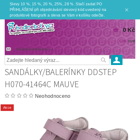
Slevy 10 %, 15 %, 20 %, 25%, 28 %. Stačí zadat PO
PŘIHLÁŠENÍ při objednávání slevový kód uvedený na
produktové fotografii a sleva se Vám v košíku odečte.
0 Kč
CZK
EUR
info@pohodlnebotky.cz
SANDÁLKY/BALERÍNKY DDSTEP
H070-41464C MAUVE
Neohodnoceno
Akce