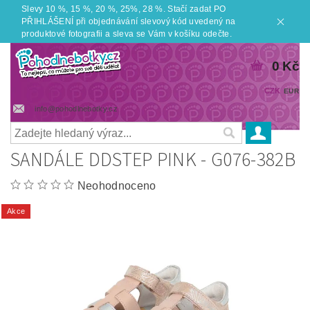
Slevy 10 %, 15 %, 20 %, 25%, 28 %. Stačí zadat PO
PŘIHLÁŠENÍ při objednávání slevový kód uvedený na
produktové fotografii a sleva se Vám v košíku odečte.
0 Kč
CZK
EUR
info@pohodlnebotky.cz
SANDÁLE DDSTEP PINK - G076-382B
Neohodnoceno
Akce