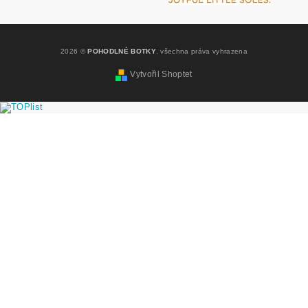
2026 ©
POHODLNÉ BOTKY
, všechna práva vyhrazena
Vytvořil Shoptet