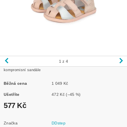
1
z 4
kompromisní sandále
Běžná cena
1 049 Kč
Ušetříte
472 Kč
(–45 %)
577 Kč
Značka
DDstep