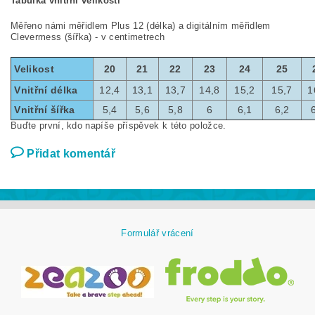
Tabulka vnitřní velikosti
Měřeno námi měřidlem Plus 12 (délka) a digitálním měřidlem
Clevermess (šířka) - v centimetrech
Velikost
20
21
22
23
24
25
Vnitřní délka
12,4
13,1
13,7
14,8
15,2
15,7
1
Vnitřní šířka
5,4
5,6
5,8
6
6,1
6,2
Buďte první, kdo napíše příspěvek k této položce.
Přidat komentář
Formulář vrácení