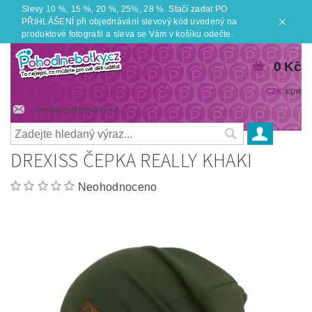
Slevy 10 %, 15 %, 20 %, 25%, 28 %. Stačí zadat PO
PŘIHLÁŠENÍ při objednávání slevový kód uvedený na
produktové fotografii a sleva se Vám v košíku odečte.
0 Kč
CZK
EUR
info@pohodlnebotky.cz
DREXISS ČEPKA REALLY KHAKI
Neohodnoceno