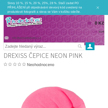
Slevy 10 %, 15 %, 20 %, 25%, 28 %. Stačí zadat PO
PŘIHLÁŠENÍ při objednávání slevový kód uvedený na
produktové fotografii a sleva se Vám v košíku odečte.
0 Kč
CZK
EUR
info@pohodlnebotky.cz
DREXISS ČEPICE NEON PINK
Neohodnoceno