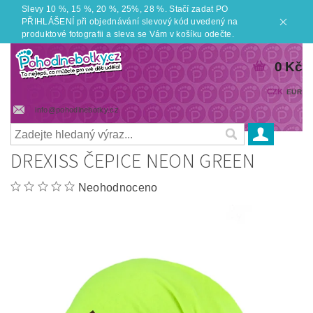
Slevy 10 %, 15 %, 20 %, 25%, 28 %. Stačí zadat PO
PŘIHLÁŠENÍ při objednávání slevový kód uvedený na
produktové fotografii a sleva se Vám v košíku odečte.
0 Kč
CZK
EUR
info@pohodlnebotky.cz
DREXISS ČEPICE NEON GREEN
Neohodnoceno