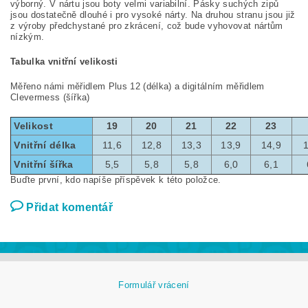
výborný. V nártu jsou boty velmi variabilní. Pásky suchých zipů
jsou dostatečně dlouhé i pro vysoké nárty. Na druhou stranu jsou již
z výroby předchystané pro zkrácení, což bude vyhovovat nártům
nízkým.
Tabulka vnitřní velikosti
Měřeno námi měřidlem Plus 12 (délka) a digitálním měřidlem
Clevermess (šířka)
Velikost
19
20
21
22
23
Vnitřní délka
11,6
12,8
13,3
13,9
14,9
Vnitřní šířka
5,5
5,8
5,8
6,0
6,1
Buďte první, kdo napíše příspěvek k této položce.
Přidat komentář
Formulář vrácení