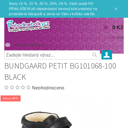
Slevy 10 %, 15 %, 20 %, 25%, 28 %. Stačí zadat PO
PŘIHLÁŠENÍ při objednávání slevový kód uvedený na
produktové fotografii a sleva se Vám v košíku odečte.
0 Kč
CZK
EUR
info@pohodlnebotky.cz
BUNDGAARD PETIT BG101068-100
BLACK
Neohodnoceno
sleva 45%