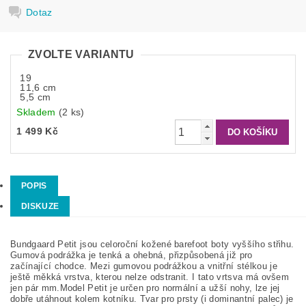
Dotaz
ZVOLTE VARIANTU
19
11,6 cm
5,5 cm
Skladem
(2 ks)
1 499 Kč
POPIS
DISKUZE
Bundgaard Petit jsou celoroční kožené barefoot boty vyššího střihu.
Gumová podrážka je tenká a ohebná, přizpůsobená již pro
začínající chodce. Mezi gumovou podrážkou a vnitřní stélkou je
ještě měkká vrstva, kterou nelze odstranit. I tato vrtsva má ovšem
jen pár mm.Model Petit je určen pro normální a užší nohy, lze jej
dobře utáhnout kolem kotníku. Tvar pro prsty (i dominantní palec) je