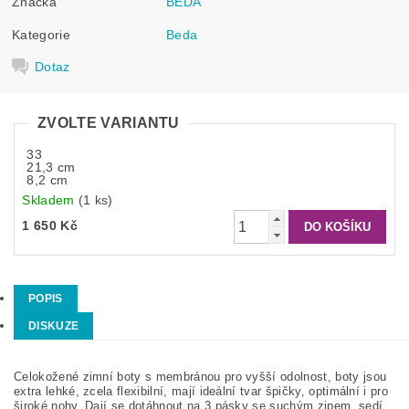
Značka
BEDA
Kategorie
Beda
Dotaz
ZVOLTE VARIANTU
33
21,3 cm
8,2 cm
Skladem
(1 ks)
1 650 Kč
POPIS
DISKUZE
Celokožené zimní boty s membránou pro vyšší odolnost, boty jsou
extra lehké, zcela flexibilní, mají ideální tvar špičky, optimální i pro
široké nohy. Dají se dotáhnout na 3 pásky se suchým zipem, sedí