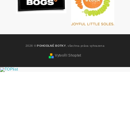
2026 ©
POHODLNÉ BOTKY
, všechna práva vyhrazena
Vytvořil Shoptet