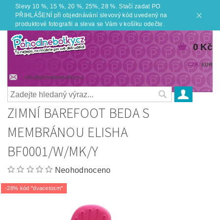
Slevy 10 %, 15 %, 20 %, 25%, 28 %. Stačí zadat PO
PŘIHLÁŠENÍ při objednávání slevový kód uvedený na
produktové fotografii a sleva se Vám v košíku odečte.
0 Kč
CZK
EUR
info@pohodlnebotky.cz
ZIMNÍ BAREFOOT BEDA S
MEMBRÁNOU ELISHA
BF0001/W/MK/Y
Neohodnoceno
-28% kód "dvacetosm"