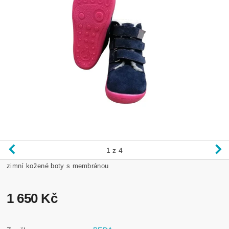
1
z 4
zimní kožené boty s membránou
1 650 Kč