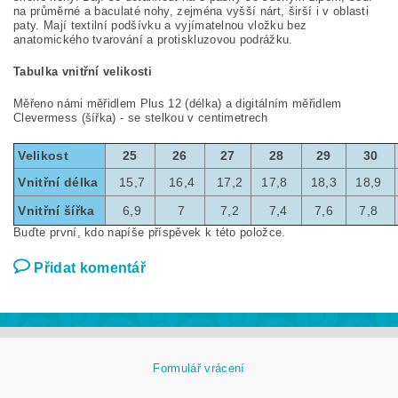
na průměrné a baculaté nohy, zejména vyšší nárt, širší i v oblasti
paty. Mají textilní podšívku a vyjímatelnou vložku bez
anatomického tvarování a protiskluzovou podrážku.
Tabulka vnitřní velikosti
Měřeno námi měřidlem Plus 12 (délka) a digitálním měřidlem
Clevermess (šířka) - se stelkou v centimetrech
Velikost
25
26
27
28
29
30
Vnitřní délka
15,7
16,4
17,2
17,8
18,3
18,9
Vnitřní šířka
6,9
7
7,2
7,4
7,6
7,8
Buďte první, kdo napíše příspěvek k této položce.
Přidat komentář
Formulář vrácení