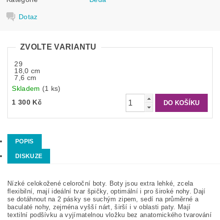
Dotaz
ZVOLTE VARIANTU
29
18,0 cm
7,6 cm
Skladem
(1 ks)
1 300 Kč
POPIS
DISKUZE
Nízké celokožené celoroční boty. Boty jsou extra lehké, zcela
flexibilní, mají ideální tvar špičky, optimální i pro široké nohy. Dají
se dotáhnout na 2 pásky se suchým zipem, sedí na průměrné a
baculaté nohy, zejména vyšší nárt, širší i v oblasti paty. Mají
textilní podšívku a vyjímatelnou vložku bez anatomického tvarování