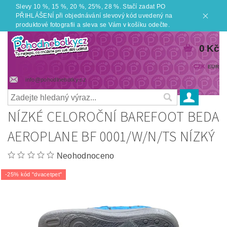
Slevy 10 %, 15 %, 20 %, 25%, 28 %. Stačí zadat PO
PŘIHLÁŠENÍ při objednávání slevový kód uvedený na
produktové fotografii a sleva se Vám v košíku odečte.
0 Kč
CZK
EUR
info@pohodlnebotky.cz
NÍZKÉ CELOROČNÍ BAREFOOT BEDA
AEROPLANE BF 0001/W/N/TS NÍZKÝ
Neohodnoceno
-25% kód "dvacetpet"