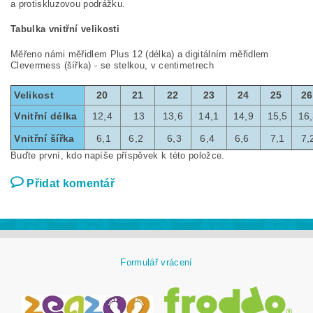
a protiskluzovou podrážku.
Tabulka vnitřní velikosti
Měřeno námi měřidlem Plus 12 (délka) a digitálním měřidlem
Clevermess (šířka) - se stelkou, v centimetrech
Velikost
20
21
22
23
24
25
26
Vnitřní délka
12,4
13
13,6
14,1
14,9
15,5
16,
Vnitřní šířka
6,1
6,2
6,3
6,4
6,6
7,1
7,
Buďte první, kdo napíše příspěvek k této položce.
Přidat komentář
Formulář vrácení