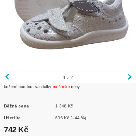
1
z 2
kožené barefoot sandálky
na široké
nohy
Běžná cena
1 348 Kč
Ušetříte
606 Kč
(–44 %)
742 Kč