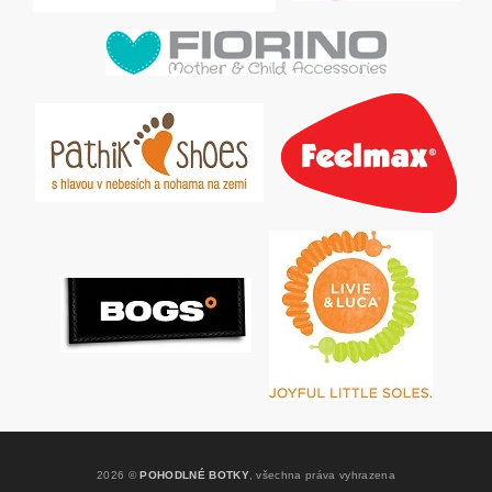
2026 ©
POHODLNÉ BOTKY
, všechna práva vyhrazena