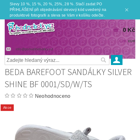
Slevy 10 %, 15 %, 20 %, 25%, 28 %. Stačí zadat PO
PŘIHLÁŠENÍ při objednávání slevový kód uvedený na
produktové fotografii a sleva se Vám v košíku odečte.
0 Kč
CZK
EUR
info@pohodlnebotky.cz
BEDA BAREFOOT SANDÁLKY SILVER
SHINE BF 0001/SD/W/TS
Neohodnoceno
Akce