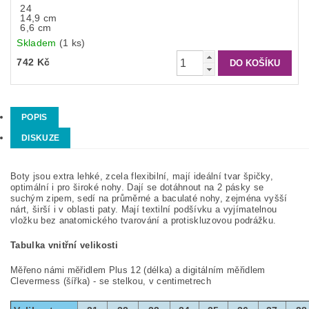
24
14,9 cm
6,6 cm
Skladem
(1 ks)
742 Kč
POPIS
DISKUZE
Boty jsou extra lehké, zcela flexibilní, mají ideální tvar špičky,
optimální i pro široké nohy. Dají se dotáhnout na 2 pásky se
suchým zipem, sedí na průměrné a baculaté nohy, zejména vyšší
nárt, širší i v oblasti paty. Mají textilní podšívku a vyjímatelnou
vložku bez anatomického tvarování a protiskluzovou podrážku.
Tabulka vnitřní velikosti
Měřeno námi měřidlem Plus 12 (délka) a digitálním měřidlem
Clevermess (šířka) - se stelkou, v centimetrech