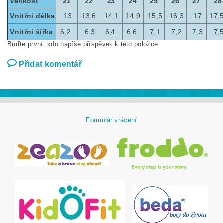
Velikost
21
22
23
24
25
26
27
28
Vnitřní délka
13
13,6
14,1
14,9
15,5
16,3
17
17,
Vnitřní šířka
6,2
6,3
6,4
6,6
7,1
7,2
7,3
7,
Buďte první, kdo napíše příspěvek k této položce.
Přidat komentář
Formulář vrácení