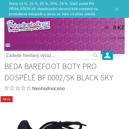
Slevy 10 %, 15 %, 20 %, 25%, 28 %. Stačí zadat PO
PŘIHLÁŠENÍ při objednávání slevový kód uvedený na
produktové fotografii a sleva se Vám v košíku odečte.
0 Kč
CZK
EUR
info@pohodlnebotky.cz
BEDA BAREFOOT BOTY PRO
DOSPĚLÉ BF 0002/SK BLACK SKY
Neohodnoceno
Akce