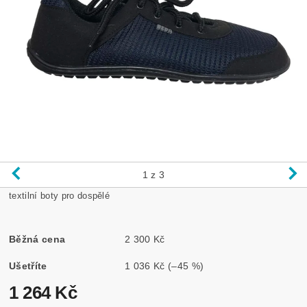
1
z 3
textilní boty pro dospělé
Běžná cena
2 300 Kč
Ušetříte
1 036 Kč
(–45 %)
1 264 Kč