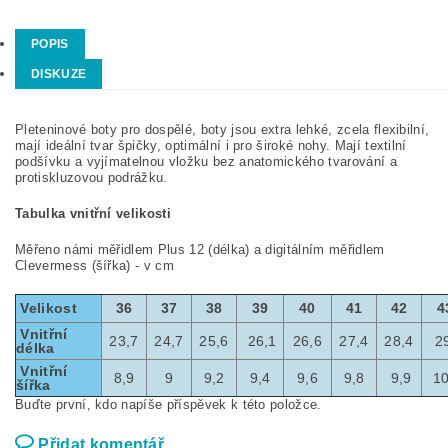
POPIS
DISKUZE
Pleteninové boty pro dospělé, boty jsou extra lehké, zcela flexibilní,
mají ideální tvar špičky, optimální i pro široké nohy. Mají textilní
podšívku a vyjímatelnou vložku bez anatomického tvarování a
protiskluzovou podrážku.
Tabulka vnitřní velikosti
Měřeno námi měřidlem Plus 12 (délka) a digitálním měřidlem
Clevermess (šířka) - v cm
Velikost
36
37
38
39
40
41
42
4
Vnitřní
23,7
24,7
25,6
26,1
26,6
27,4
28,4
2
délka
Vnitřní
8,9
9
9,2
9,4
9,6
9,8
9,9
10
šířka
Buďte první, kdo napíše příspěvek k této položce.
Přidat komentář