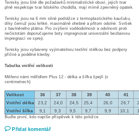
Tenisky jsou šité dle požadavků minimalistické obuvi, jejich tvar
plně respektuje tvar lidského chodidla, mají mírně zpevněný opatek.
Tenisky jsou na 6 mm silné podrážce z termoplastického kaučuku,
díky čemuž jsou lehké, maximálně ohebné a přitom odolné. Svršek
z bavlněného plátna. Pro zvýšení voděodolnosti a odolnosti proti
nečistotám doporučujeme boty impregnovat univerzální bezbarvou
impregnací ve spreji.
Tenisky jsou vybaveny vyjímatelnou textilní stélkou bez podpory
příčné a podélné klenby.
Tabulka vnitřní velikosti
Měřeno námi měřidlem Plus 12 - délka a šířka špejlí (v
centimetrech)
Velikost
36
37
38
39
40
41
Vnitřní délka
23,2
24,0
24,5
25,4
26,0
26,7
Vnitřní šířka
9,1
9,3
9,5
9,7
9,9
10,1
Buďte první, kdo napíše příspěvek k této položce.
Přidat komentář