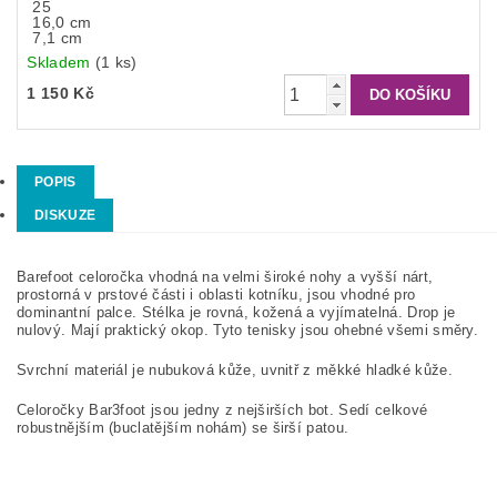
25
16,0 cm
7,1 cm
Skladem
(1 ks)
1 150 Kč
POPIS
DISKUZE
Barefoot celoročka vhodná na velmi široké nohy a vyšší nárt,
prostorná v prstové části i oblasti kotníku, jsou vhodné pro
dominantní palce. Stélka je rovná, kožená a vyjímatelná. Drop je
nulový. Mají praktický okop. Tyto tenisky jsou ohebné všemi směry.
Svrchní materiál je nubuková kůže, uvnitř z měkké hladké kůže.
Celoročky Bar3foot jsou jedny z nejširších bot. Sedí celkové
robustnějším (buclatějším nohám) se širší patou.