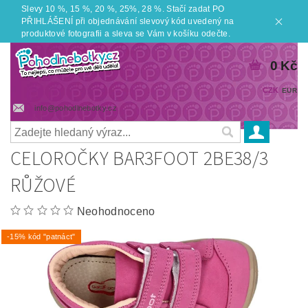
Slevy 10 %, 15 %, 20 %, 25%, 28 %. Stačí zadat PO
PŘIHLÁŠENÍ při objednávání slevový kód uvedený na
produktové fotografii a sleva se Vám v košíku odečte.
0 Kč
CZK
EUR
info@pohodlnebotky.cz
CELOROČKY BAR3FOOT 2BE38/3
RŮŽOVÉ
Neohodnoceno
-15% kód "patnáct"